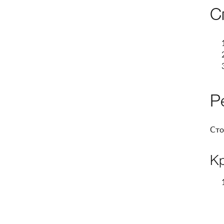
С
Р
Сто
К