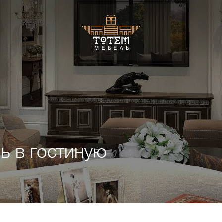
Искать:
в к
ь в гостиную