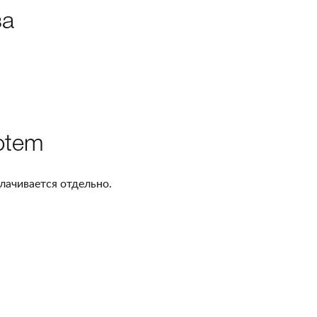
за
otem
лачивается отдельно.