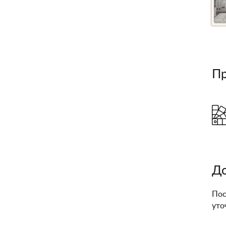
П
До
Пос
уто